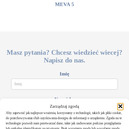
MEVA 5
Masz pytania? Chcesz wiedzieć wiecej?
Napisz do nas.
Formularz
Imię
kontaktowy
Meveline
Nazwisko
Zarządzaj zgodą
Aby zapewnić jak najlepsze wrażenia, korzystamy z technologii, takich jak pliki cookie,
do przechowywania i/lub uzyskiwania dostępu do informacji o urządzeniu. Zgoda na te
technologie pozwoli nam przetwarzać dane, takie jak zachowanie podczas przeglądania
Ades e-mail
*
lub unikalne identyfikatory na tej stronie. Brak wyrażenia zgody lub wycofanie zgody