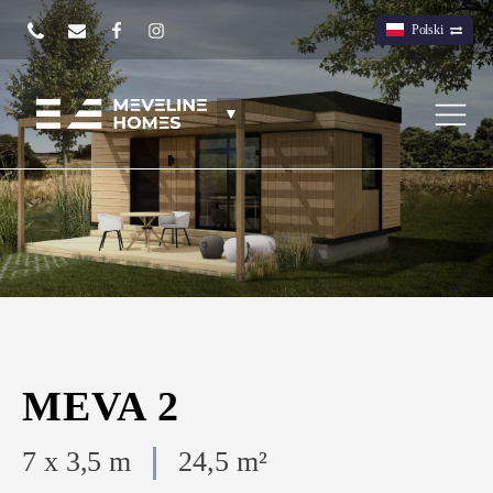
Polski
▼
MEVA 2
7 x 3,5 m
24,5 m²