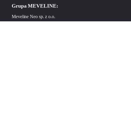
Grupa MEVELINE:
Meveline Neo sp. z o.o.
Skulska 20
96-321 Nowa Bukówka
NIP 5213864603
biuro@meveline.pl
Meveline Duo sp. z o.o.
Skulska 20
96-321 Nowa Bukówka
NIP 9512398737
development@meveline.pl
OFERTA