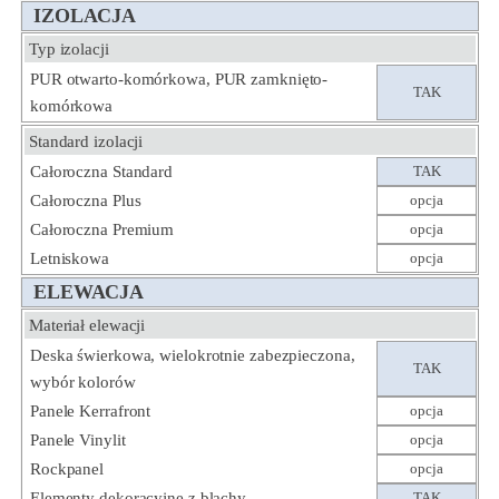
IZOLACJA
Typ izolacji
PUR otwarto-komórkowa, PUR zamknięto-
TAK
komórkowa
Standard izolacji
Całoroczna Standard
TAK
Całoroczna Plus
opcja
Całoroczna Premium
opcja
Letniskowa
opcja
ELEWACJA
Materiał elewacji
Deska świerkowa, wielokrotnie zabezpieczona,
TAK
wybór kolorów
Panele Kerrafront
opcja
Panele Vinylit
opcja
Rockpanel
opcja
Elementy dekoracyjne z blachy
TAK