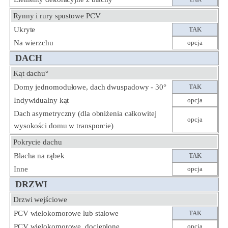
Rynny i rury spustowe PCV
Ukryte
TAK
Na wierzchu
opcja
DACH
Kąt dachu°
Domy jednomodułowe, dach dwuspadowy - 30°
TAK
Indywidualny kąt
opcja
Dach asymetryczny (dla obniżenia całkowitej
opcja
wysokości domu w transporcie)
Pokrycie dachu
Blacha na rąbek
TAK
Inne
opcja
DRZWI
Drzwi wejściowe
PCV wielokomorowe lub stalowe
TAK
PCV wielokomorowe, docieplone
opcja