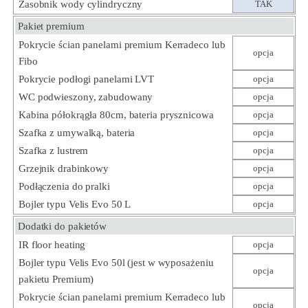
Zasobnik wody cylindryczny
TAK
Pakiet premium
Pokrycie ścian panelami premium Kerradeco lub
opcja
Fibo
Pokrycie podłogi panelami LVT
opcja
WC podwieszony, zabudowany
opcja
Kabina półokrągła 80cm, bateria prysznicowa
opcja
Szafka z umywalką, bateria
opcja
Szafka z lustrem
opcja
Grzejnik drabinkowy
opcja
Podłączenia do pralki
opcja
Bojler typu Velis Evo 50 L
opcja
Dodatki do pakietów
IR floor heating
opcja
Bojler typu Velis Evo 50l (jest w wyposażeniu
opcja
pakietu Premium)
Pokrycie ścian panelami premium Kerradeco lub
opcja