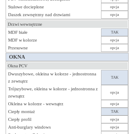
Stalowe docieplone
opcja
Daszek zewnętrzny nad drzwiami
opcja
Drzwi wewnętrzne
MDF białe
TAK
MDF w kolorze
opcja
Przesuwne
opcja
OKNA
Okna PCV
Dwuszybowe, okleina w kolorze - jednostronna
TAK
z zewnątrz
Trójszybowe, okleina w kolorze - jednostronna z
opcja
zewnątrz
Okleina w kolorze - wewnątrz
opcja
Ciepły montaż
TAK
Ciepły profil
opcja
Anti-burglary windows
opcja