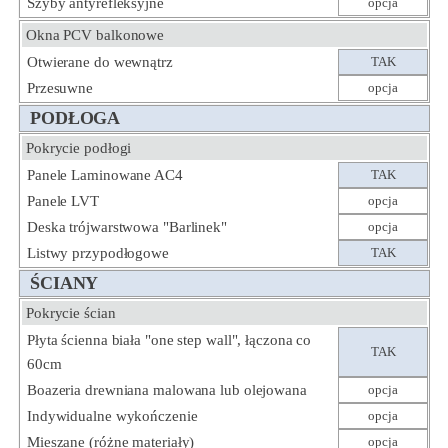
Szyby antyrefleksyjne
opcja
Okna PCV balkonowe
Otwierane do wewnątrz
TAK
Przesuwne
opcja
PODŁOGA
Pokrycie podłogi
Panele Laminowane AC4
TAK
Panele LVT
opcja
Deska trójwarstwowa "Barlinek"
opcja
Listwy przypodłogowe
TAK
ŚCIANY
Pokrycie ścian
Płyta ścienna biała "one step wall", łączona co
TAK
60cm
Boazeria drewniana malowana lub olejowana
opcja
Indywidualne wykończenie
opcja
Mieszane (różne materiały)
opcja