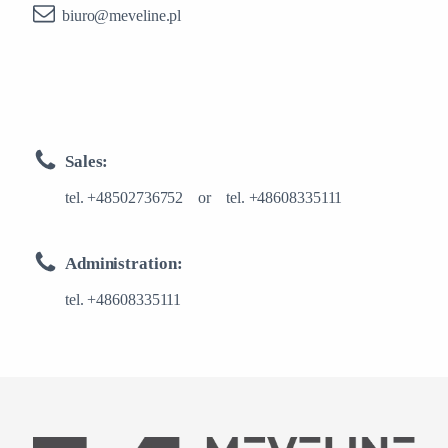
biuro@meveline.pl
Sales:
tel.
+48502736752
or
tel.
+48608335111
Administration:
tel.
+48608335111