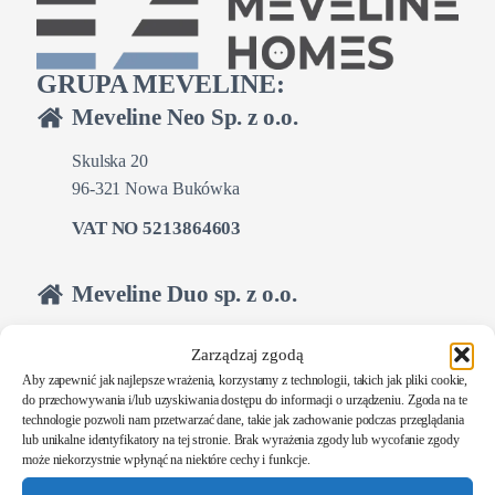
GRUPA MEVELINE:
Meveline Neo Sp. z o.o.
Skulska 20
96-321 Nowa Bukówka
VAT NO 5213864603
Meveline Duo sp. z o.o.
Skulska 20
Zarządzaj zgodą
96-321 Nowa Bukówka
Aby zapewnić jak najlepsze wrażenia, korzystamy z technologii, takich jak pliki cookie,
do przechowywania i/lub uzyskiwania dostępu do informacji o urządzeniu. Zgoda na te
NIP 9512398737
technologie pozwoli nam przetwarzać dane, takie jak zachowanie podczas przeglądania
lub unikalne identyfikatory na tej stronie. Brak wyrażenia zgody lub wycofanie zgody
może niekorzystnie wpłynąć na niektóre cechy i funkcje.