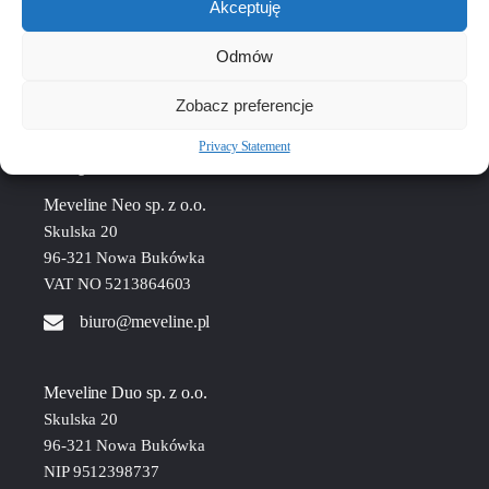
Akceptuję
Odmów
Zobacz preferencje
Privacy Statement
Grupa MEVELINE:
Meveline Neo sp. z o.o.
Skulska 20
96-321 Nowa Bukówka
VAT NO 5213864603
biuro@meveline.pl
Meveline Duo sp. z o.o.
Skulska 20
96-321 Nowa Bukówka
NIP 9512398737