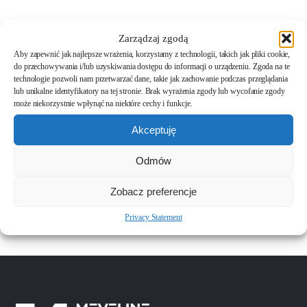
Zarządzaj zgodą
EVELIN 3
Aby zapewnić jak najlepsze wrażenia, korzystamy z technologii, takich jak pliki cookie,
do przechowywania i/lub uzyskiwania dostępu do informacji o urządzeniu. Zgoda na te
technologie pozwoli nam przetwarzać dane, takie jak zachowanie podczas przeglądania
lub unikalne identyfikatory na tej stronie. Brak wyrażenia zgody lub wycofanie zgody
może niekorzystnie wpłynąć na niektóre cechy i funkcje.
EVELIN 4 DUO
Akceptuję
Odmów
EVELIN 6
Zobacz preferencje
Privacy Statement