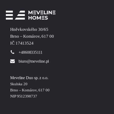
Hněvkovského 30/65
Brno – Komárov, 617 00
IČ 17413524
+48608335111
biuro@meveline.pl
Meveline Duo sp. z o.o.
Skulska 20
Brno – Komárov, 617 00
NIP 9512398737