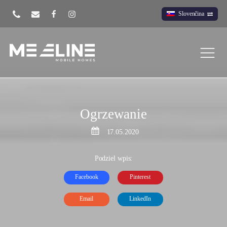
Slovenčina
Ogrzewanie
17.05.2020
Podziel wpis:
Facebook
Pinterest
Email
LinkedIn