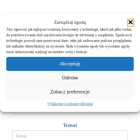
Masz pytania? Chcesz wiedzieć wiecej?
Zarządzaj zgodą
Napisz do nas.
Aby zapewnić jak najlepsze wrażenia, korzystamy z technologii, takich jak pliki cookie,
do przechowywania i/lub uzyskiwania dostępu do informacji o urządzeniu. Zgoda na te
technologie pozwoli nam przetwarzać dane, takie jak zachowanie podczas przeglądania
Formularz
Imię
lub unikalne identyfikatory na tej stronie. Brak wyrażenia zgody lub wycofanie zgody
kontaktowy
może niekorzystnie wpłynąć na niektóre cechy i funkcje.
Meveline
Akceptuję
Nazwisko
Odmów
Zobacz preferencje
Ades e-mail
*
Vyhlásenie o ochrane súkromia
Temat