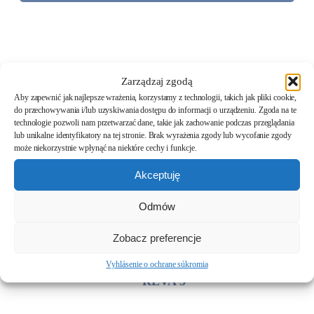
Zarządzaj zgodą
Aby zapewnić jak najlepsze wrażenia, korzystamy z technologii, takich jak pliki cookie,
do przechowywania i/lub uzyskiwania dostępu do informacji o urządzeniu. Zgoda na te
technologie pozwoli nam przetwarzać dane, takie jak zachowanie podczas przeglądania
lub unikalne identyfikatory na tej stronie. Brak wyrażenia zgody lub wycofanie zgody
REVA 1
może niekorzystnie wpłynąć na niektóre cechy i funkcje.
Akceptuję
REVA 2
Odmów
REVA 3
Zobacz preferencje
Vyhlásenie o ochrane súkromia
REVA 5