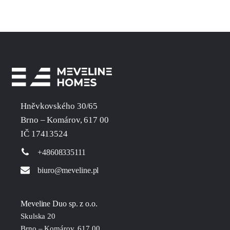
Hněvkovského 30/65
Brno – Komárov, 617 00
IČ 17413524
+48608335111
biuro@meveline.pl
Meveline Duo sp. z o.o.
Skulska 20
Brno – Komárov, 617 00