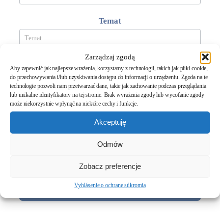
Temat
Zarządzaj zgodą
Treść wiadomości
*
Aby zapewnić jak najlepsze wrażenia, korzystamy z technologii, takich jak pliki cookie,
do przechowywania i/lub uzyskiwania dostępu do informacji o urządzeniu. Zgoda na te
technologie pozwoli nam przetwarzać dane, takie jak zachowanie podczas przeglądania
lub unikalne identyfikatory na tej stronie. Brak wyrażenia zgody lub wycofanie zgody
może niekorzystnie wpłynąć na niektóre cechy i funkcje.
Akceptuję
Wyrażam zgodę na przetwarzanie danych osobowych, podanych
w powyższym formularzu, w celu udzielenia odpowiedzi na wysłaną
Odmów
przeze mnie wiadomość, zgodnie z
Polityką Prywatności
.
Zobacz preferencje
Vyhlásenie o ochrane súkromia
Wyślij wiadomość