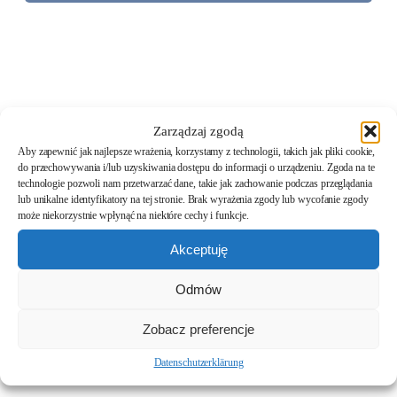
Zarządzaj zgodą
Aby zapewnić jak najlepsze wrażenia, korzystamy z technologii, takich jak pliki cookie,
do przechowywania i/lub uzyskiwania dostępu do informacji o urządzeniu. Zgoda na te
REVA 1
technologie pozwoli nam przetwarzać dane, takie jak zachowanie podczas przeglądania
lub unikalne identyfikatory na tej stronie. Brak wyrażenia zgody lub wycofanie zgody
może niekorzystnie wpłynąć na niektóre cechy i funkcje.
REVA 2
Akceptuję
Odmów
REVA 3
Zobacz preferencje
REVA 5
Datenschutzerklärung