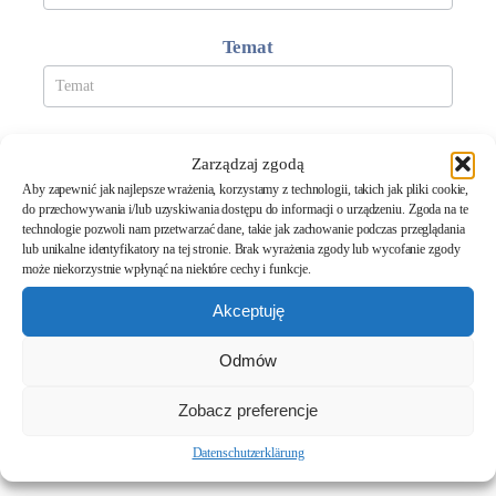
Temat
Treść wiadomości
*
Zarządzaj zgodą
Aby zapewnić jak najlepsze wrażenia, korzystamy z technologii, takich jak pliki cookie,
do przechowywania i/lub uzyskiwania dostępu do informacji o urządzeniu. Zgoda na te
technologie pozwoli nam przetwarzać dane, takie jak zachowanie podczas przeglądania
lub unikalne identyfikatory na tej stronie. Brak wyrażenia zgody lub wycofanie zgody
może niekorzystnie wpłynąć na niektóre cechy i funkcje.
Wyrażam zgodę na przetwarzanie danych osobowych, podanych
Akceptuję
w powyższym formularzu, w celu udzielenia odpowiedzi na wysłaną
przeze mnie wiadomość, zgodnie z
Polityką Prywatności
.
Odmów
Zobacz preferencje
Wyślij wiadomość
Datenschutzerklärung