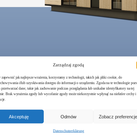
Zarządzaj zgodą
zapewnić jak najlepsze wrażenia, korzystamy z technologii, takich jak pliki cookie, do
echowywania i/lub uzyskiwania dostępu do informacji o urządzeniu. Zgoda na te technologie poz
przetwarzać dane, takie jak zachowanie podczas przeglądania lub unikalne identyfikatory na tej
onie. Brak wyrażenia zgody lub wycofanie zgody może niekorzystnie wpłynąć na niektóre cechy i
cje.
Akceptuję
Odmów
Zobacz preferencj
Datenschutzerklärung