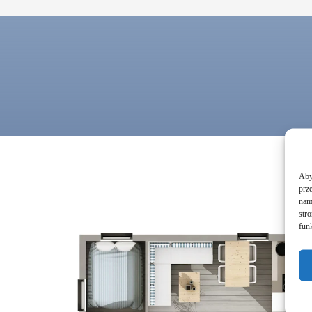
Aby 
prz
nam 
str
funk