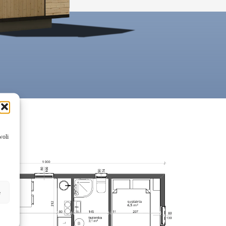
woli
e