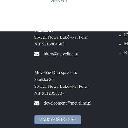
SEVA 1
D
Grupa MEVELINE:
S
Meveline Neo sp. z o.o.
K
Skulska 20
E
96-321 Nowa Bukówka, Polen
M
NIP 5213864603
R
biuro@meveline.pl
Meveline Duo sp. z o.o.
Skulska 20
96-321 Nowa Bukówka, Polen
NIP 9512398737
development@meveline.pl
ZADZWOŃ DO NAS