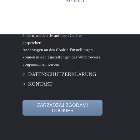
SEVA 5
Dienstleistungen auf höchstem Niveau zu
NT,
bieten.
Wenn Sie die Website meveline.com
verwenden, ohne die Cookie-Einstellungen zu
ändern, werden sie auf Ihren Geräten
gespeichert.
Änderungen an den Cookie-Einstellungen
können in den Einstellungen des Webbrowsers
vorgenommen werden.
DATENSCHUTZERKLÄRUNG
KONTAKT
ZARZĄDZAJ ZGODAMI
COOKIES