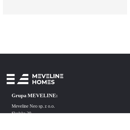
Grupa MEVELINE:
Meveline Neo sp. z o.o.
Skulska 20
96-321 Nowa Bukówka, Polen
NIP 5213864603