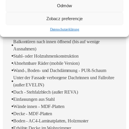
Odmów
AUSFÜHRUNGSSTANDARD - GRUNDPREIS
Aufständerung - Fichtenbretter gesichert mit Aqua HSL
Zobacz preferencje
Remmers
Mehrschichtige, isolierte Außenwände
Datenschutzerklärung
PVC-Doppelglasfenster, einseitig furniert
Balkontüren nach innen öffnend (bis auf wenige
Ausnahmen)
Stahl- oder Holzrahmenkonstruktion
Abnehmbare Räder (mobile Version)
Wand-, Boden- und Dachdämmung - PUR-Schaum
Unter der Fassade verborgene Dachrinnen und Fallrohre
(außer EVELIN)
Dach - Stehfalzblech (außer REVA)
Einfassungen aus Stahl
Wände innen - MDF-Platten
Decke - MDF-Platten
Boden - AC4-Laminatplatten, Holzmuster
Erhöhte Decke im Wohnzimmer