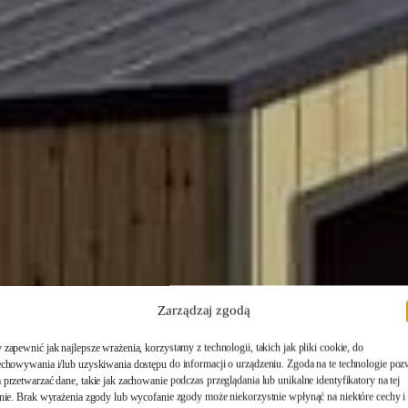
Zarządzaj zgodą
zapewnić jak najlepsze wrażenia, korzystamy z technologii, takich jak pliki cookie, do
echowywania i/lub uzyskiwania dostępu do informacji o urządzeniu. Zgoda na te technologie poz
przetwarzać dane, takie jak zachowanie podczas przeglądania lub unikalne identyfikatory na tej
onie. Brak wyrażenia zgody lub wycofanie zgody może niekorzystnie wpłynąć na niektóre cechy i