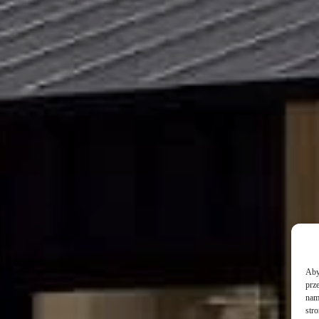
Aby 
prz
nam 
str