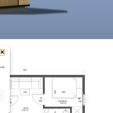
woli
e