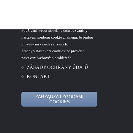
Í
RODO
Používáme cookies, abychom vám mohli
poskytovat služby na nejvyšší úrovni.
Používání webu meveline.com bez změny
nastavení souborů cookie znamená, že budou
uloženy na vašich zařízeních.
Změny v nastavení cookies lze provést v
nastavení webového prohlížeče.
ZÁSADY OCHRANY ÚDAJŮ
KONTAKT
ZARZĄDZAJ ZGODAMI
COOKIES