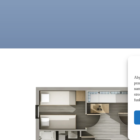
Aby 
prz
nam 
str
funk