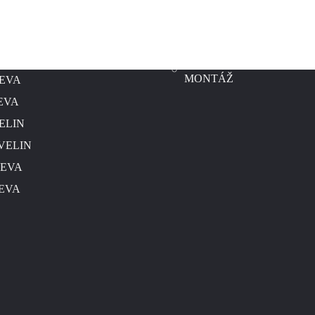
RODUKTOVÁ
ZÓNA ZNALOST
ADA
DLACZEGO MEVELINE
ELI
DOPRAVA, ZAKLÁDÁNÍ,
MONTÁŽ
EVA
EVA
ELIN
VELIN
EVA
EVA