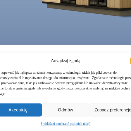
Zarządzaj zgodą
zapewnić jak najlepsze wrażenia, korzystamy z technologii, takich jak pliki cookie, do
echowywania i/lub uzyskiwania dostępu do informacji o urządzeniu. Zgoda na te technologie poz
przetwarzać dane, takie jak zachowanie podczas przeglądania lub unikalne identyfikatory na tej
onie. Brak wyrażenia zgody lub wycofanie zgody może niekorzystnie wpłynąć na niektóre cechy i
cje.
Akceptuję
Odmów
Zobacz preferencj
Prohlášení o ochraně osobních údajů