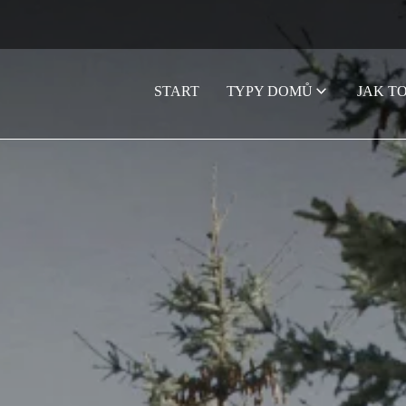
START
TYPY DOMŮ
JAK T
STRONA GŁÓWNA