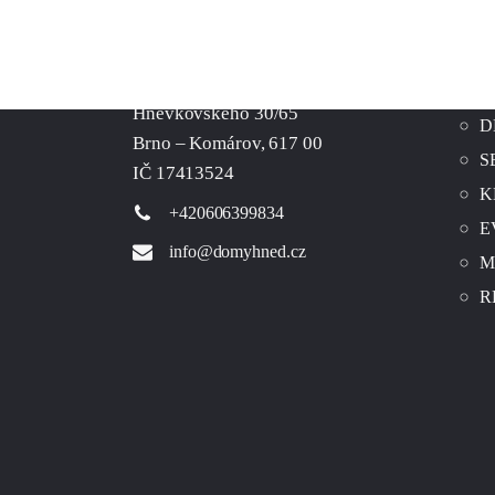
P
Ř
V
Hněvkovského 30/65
D
Brno – Komárov, 617 00
S
IČ 17413524
K
+420606399834
E
info@domyhned.cz
M
R