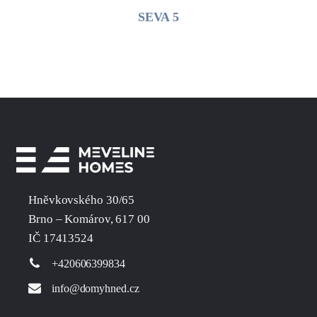
SEVA 5
Hněvkovského 30/65
Brno – Komárov, 617 00
IČ 17413524
+420606399834
info@domyhned.cz