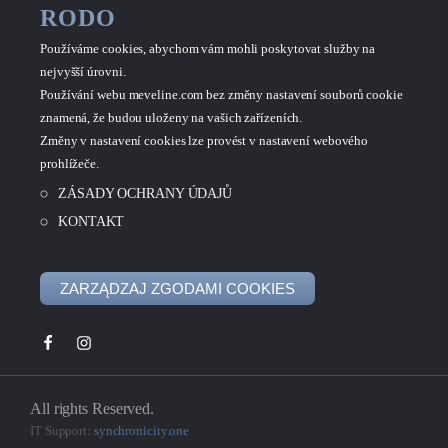
RODO
Používáme cookies, abychom vám mohli poskytovat služby na
nejvyšší úrovni.
Používání webu meveline.com bez změny nastavení souborů cookie
znamená, že budou uloženy na vašich zařízeních.
Změny v nastavení cookies lze provést v nastavení webového
prohlížeče.
ZÁSADY OCHRANY ÚDAJŮ
KONTAKT
ZARZĄDZAJ ZGODAMI COOKIES
All rights Reserved.
IT Support:
synchronicity.one