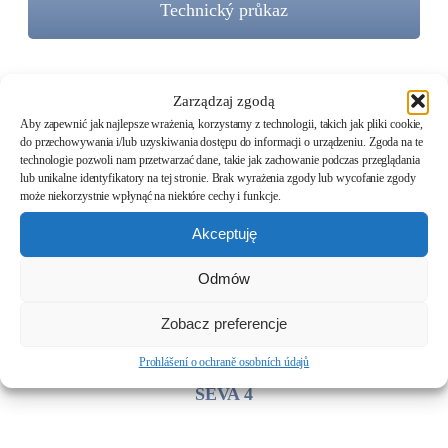
Technický průkaz
Zarządzaj zgodą
Aby zapewnić jak najlepsze wrażenia, korzystamy z technologii, takich jak pliki cookie,
do przechowywania i/lub uzyskiwania dostępu do informacji o urządzeniu. Zgoda na te
technologie pozwoli nam przetwarzać dane, takie jak zachowanie podczas przeglądania
lub unikalne identyfikatory na tej stronie. Brak wyrażenia zgody lub wycofanie zgody
może niekorzystnie wpłynąć na niektóre cechy i funkcje.
Akceptuję
SEVA 1
Odmów
SEVA 3
Zobacz preferencje
Prohlášení o ochraně osobních údajů
SEVA 4