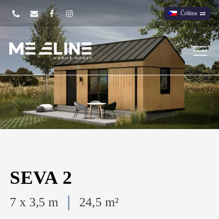
Čeština
SEVA 2
7 x 3,5 m
24,5 m²