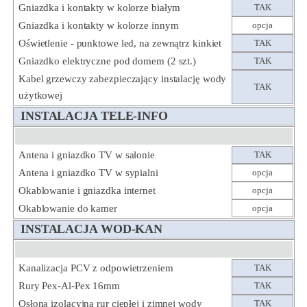
Gniazdka i kontakty w kolorze białym
TAK
Gniazdka i kontakty w kolorze innym
opcja
Oświetlenie - punktowe led, na zewnątrz kinkiet
TAK
Gniazdko elektryczne pod domem (2 szt.)
TAK
Kabel grzewczy zabezpieczający instalację wody
TAK
użytkowej
INSTALACJA TELE-INFO
Antena i gniazdko TV w salonie
TAK
Antena i gniazdko TV w sypialni
opcja
Okablowanie i gniazdka internet
opcja
Okablowanie do kamer
opcja
INSTALACJA WOD-KAN
Kanalizacja PCV z odpowietrzeniem
TAK
Rury Pex-Al-Pex 16mm
TAK
Osłona izolacyjna rur ciepłej i zimnej wody
TAK