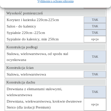
Vyhlásenie o ochrane súkromia
Powierzchnia i wejście - indywidualnie
niedostępne
Wysokość pomieszczeń
Korytarz i łazienka 220cm-225cm
TAK
Salon - do kalenicy
TAK
Sypialnie 220cm -225cm
TAK
Sypialnie do kalenicy, min 250cm
opcja
Konstrukcja podłogi
Stalowa, wielowarstwowa, od spodu stal
TAK
ocynkowana
Konstrukcja ścian
Stalowa, wielowarstwowa
TAK
Konstrukcja dachu
Drewniana z elemantami stalowymi,
TAK
wielowarstwowa
Drewniana, wielowarstwowa, krokwie dwuteowe
opcja
Steico (dla izolacji Premium)