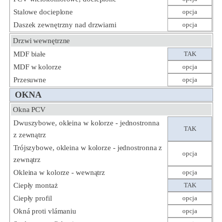
Stalowe docieplone
opcja
Daszek zewnętrzny nad drzwiami
opcja
Drzwi wewnętrzne
MDF białe
TAK
MDF w kolorze
opcja
Przesuwne
opcja
OKNA
Okna PCV
Dwuszybowe, okleina w kolorze - jednostronna
TAK
z zewnątrz
Trójszybowe, okleina w kolorze - jednostronna z
opcja
zewnątrz
Okleina w kolorze - wewnątrz
opcja
Ciepły montaż
TAK
Ciepły profil
opcja
Okná proti vlámaniu
opcja