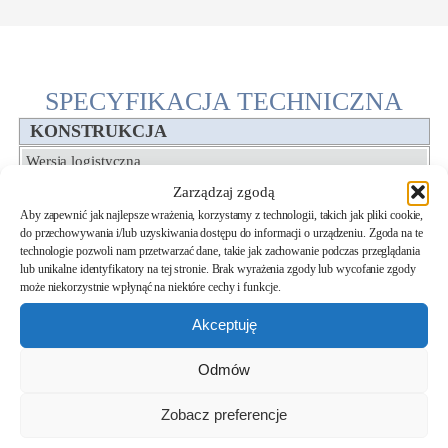
SPECYFIKACJA TECHNICZNA
KONSTRUKCJA
Wersja logistyczna
Na kołach
TAK
Zarządzaj zgodą
Dźwig
opcja
Aby zapewnić jak najlepsze wrażenia, korzystamy z technologii, takich jak pliki cookie,
do przechowywania i/lub uzyskiwania dostępu do informacji o urządzeniu. Zgoda na te
Na kołach + dźwig
opcja
technologie pozwoli nam przetwarzać dane, takie jak zachowanie podczas przeglądania
lub unikalne identyfikatory na tej stronie. Brak wyrażenia zgody lub wycofanie zgody
Modułowość
może niekorzystnie wpłynąć na niektóre cechy i funkcje.
Ilość modułów konstrukcyjnych
2
Akceptuję
Układ wnętrza/okien
Standardowy
TAK
Odmów
Indywidualny
opcja
Zobacz preferencje
Antresola
Brak
niedostępne