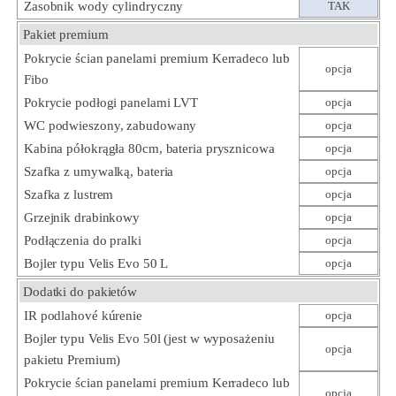
Zasobnik wody cylindryczny
TAK
Pakiet premium
Pokrycie ścian panelami premium Kerradeco lub
opcja
Fibo
Pokrycie podłogi panelami LVT
opcja
WC podwieszony, zabudowany
opcja
Kabina półokrągła 80cm, bateria prysznicowa
opcja
Szafka z umywalką, bateria
opcja
Szafka z lustrem
opcja
Grzejnik drabinkowy
opcja
Podłączenia do pralki
opcja
Bojler typu Velis Evo 50 L
opcja
Dodatki do pakietów
IR podlahové kúrenie
opcja
Bojler typu Velis Evo 50l (jest w wyposażeniu
opcja
pakietu Premium)
Pokrycie ścian panelami premium Kerradeco lub
opcja