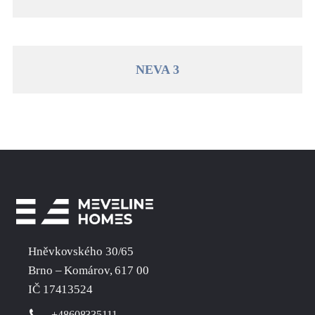
NEVA 3
Hněvkovského 30/65
Brno – Komárov, 617 00
IČ 17413524
+48608335111