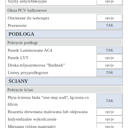
Szyby antyrefleksyjne
opcja
Okna PCV balkonowe
Otwierane do wewnątrz
opcja
Przesuwne
TAK
PODŁOGA
Pokrycie podłogi
Panele Laminowane AC4
TAK
Panele LVT
opcja
Deska trójwarstwowa "Barlinek"
opcja
Listwy przypodłogowe
TAK
ŚCIANY
Pokrycie ścian
Płyta ścienna biała "one step wall", łączona co
TAK
60cm
Boazeria drewniana malowana lub olejowana
opcja
Indywidualne wykończenie
opcja
Mieszane (różne materiały)
opcja