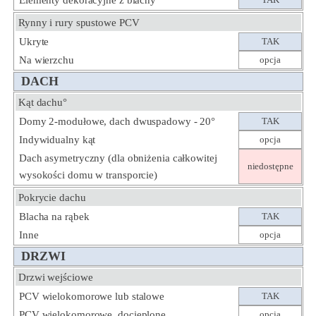
Elementy dekoracyjne z blachy
Rynny i rury spustowe PCV
Ukryte
TAK
Na wierzchu
opcja
DACH
Kąt dachu°
Domy 2-modułowe, dach dwuspadowy - 20°
TAK
Indywidualny kąt
opcja
Dach asymetryczny (dla obniżenia całkowitej
niedostępne
wysokości domu w transporcie)
Pokrycie dachu
Blacha na rąbek
TAK
Inne
opcja
DRZWI
Drzwi wejściowe
PCV wielokomorowe lub stalowe
TAK
PCV wielokomorowe, docieplone
opcja