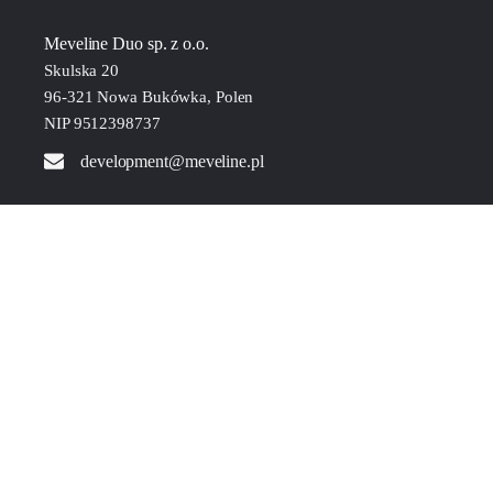
Meveline Duo sp. z o.o.
Skulska 20
96-321 Nowa Bukówka, Polen
NIP 9512398737
development@meveline.pl
PRODUKTAUSWAHL
VELI
DEVA
SEVA
KELIN
EVELIN
MEVA
REVA