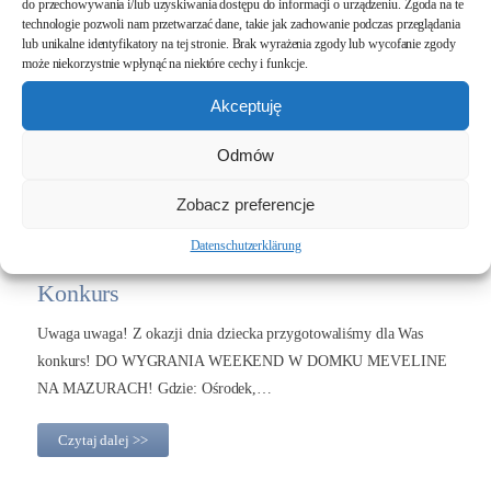
do przechowywania i/lub uzyskiwania dostępu do informacji o urządzeniu. Zgoda na te
01.06.2021
technologie pozwoli nam przetwarzać dane, takie jak zachowanie podczas przeglądania
lub unikalne identyfikatory na tej stronie. Brak wyrażenia zgody lub wycofanie zgody
może niekorzystnie wpłynąć na niektóre cechy i funkcje.
Akceptuję
Odmów
Zobacz preferencje
Datenschutzerklärung
Konkurs
Uwaga uwaga! Z okazji dnia dziecka przygotowaliśmy dla Was
konkurs! DO WYGRANIA WEEKEND W DOMKU MEVELINE
NA MAZURACH! Gdzie: Ośrodek,…
Czytaj dalej >>