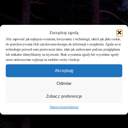
Zarządzaj zgodą
Aby zapewnić jak najlepsze wrażenia, korzystamy z technologii, takich jak pliki cookie,
do przechowywania i/lub uzyskiwania dostępu do informacji o urządzeniu. Zgoda na te
technologie pozwoli nam przetwarzać dane, takie jak zachowanie podczas przeglądania
lub unikalne identyfikatory na tej stronie. Brak wyrażenia zgody lub wycofanie zgody
może niekorzystnie wpłynąć na niektóre cechy i funkcje.
Akceptuję
Odmów
Zobacz preferencje
Datenschutzerklärung