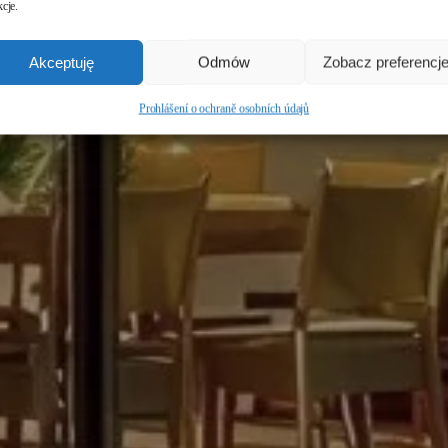
cje.
Akceptuję
Odmów
Zobacz preferencj
Prohlášení o ochraně osobních údajů