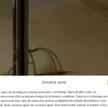
Zarządzaj zgodą
zapewnić jak najlepsze wrażenia, korzystamy z technologii, takich jak pliki cookie, do
echowywania i/lub uzyskiwania dostępu do informacji o urządzeniu. Zgoda na te technologie poz
przetwarzać dane, takie jak zachowanie podczas przeglądania lub unikalne identyfikatory na tej
onie. Brak wyrażenia zgody lub wycofanie zgody może niekorzystnie wpłynąć na niektóre cechy i