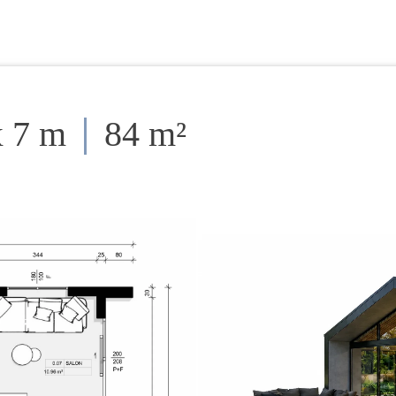
x 7 m
84 m²