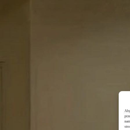
Aby 
prz
nam 
str