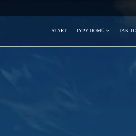
START
TYPY DOMŮ
JAK T
STRONA GŁÓWNA